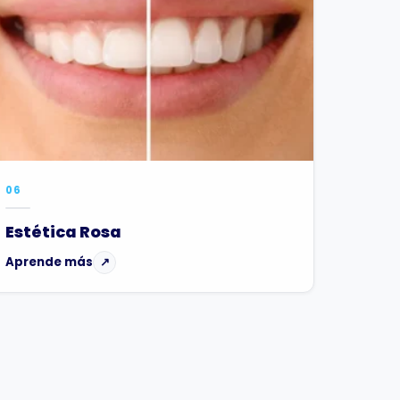
06
Estética Rosa
Aprende más
↗