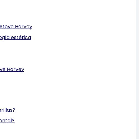
 Steve Harvey
ogía estética
eve Harvey
rillas?
ental?