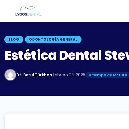
BLOG
ODONTOLOGÍA GENERAL
Estética Dental St
Dt. Betül Türkhan
·
febrero 28, 2025
·
11 tiempo de lectura