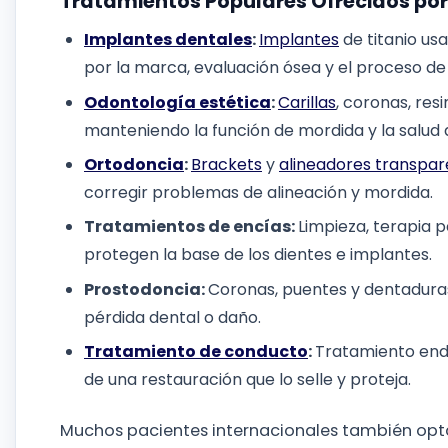
Tratamientos Populares Ofrecidos por 
Implantes dentales
:
Implantes
de titanio us
por la marca, evaluación ósea y el proceso de
Odontología estética
:
Carillas
, coronas, res
manteniendo la función de mordida y la salud d
Ortodoncia
:
Brackets
y
alineadores transpar
corregir problemas de alineación y mordida.
Tratamientos de encías:
Limpieza, terapia 
protegen la base de los dientes e implantes.
Prostodoncia:
Coronas, puentes y dentaduras
pérdida dental o daño.
Tratamiento de conducto
:
Tratamiento endo
de una restauración que lo selle y proteja.
Muchos pacientes internacionales también opta