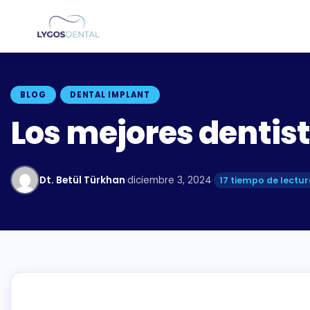
BLOG
DENTAL IMPLANT
Los mejores dentis
Dt. Betül Türkhan
·
diciembre 3, 2024
·
17 tiempo de lectu