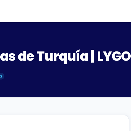
tas de Turquía | LYG
ra