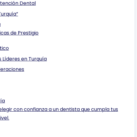
Atención Dental
Turquía”
a
cas de Prestigio
tico
 Líderes en Turquía
deraciones
uía
legir con confianza a un dentista que cumpla tus
vel.