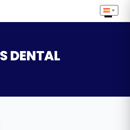
Nederlands
English
Français
OS DENTAL
Deutsch
Português
Español
Türkçe
Italiano
Български