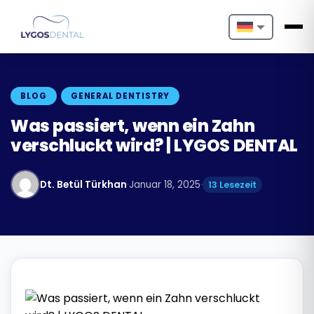
Nederlands
English
BLOG
GENERAL DENTISTRY
Français
Was passiert, wenn ein Zahn
verschluckt wird? | LYGOS DENTAL
Deutsch
Português
Dt. Betül Türkhan
·
Januar 18, 2025
·
13 Lesezeit
Español
Türkçe
Italiano
Български