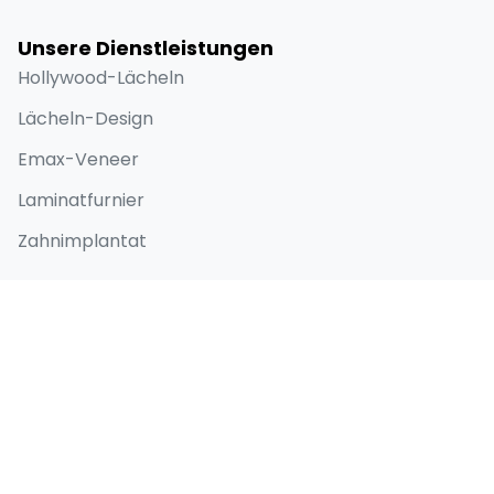
Unsere Dienstleistungen
Hollywood-Lächeln
Lächeln-Design
Emax-Veneer
Laminatfurnier
Zahnimplantat
Schnellzugriff
Home
Über
Vorher-Nachher-Bilder
Blog