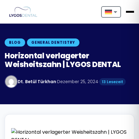
Nederlands
English
BLOG
GENERAL DENTISTRY
Français
Horizontal verlagerter
Weisheitszahn | LYGOS DENTAL
Deutsch
Português
Dt. Betül Türkhan
·
Dezember 25, 2024
·
13 Lesezeit
Español
Türkçe
Italiano
Български