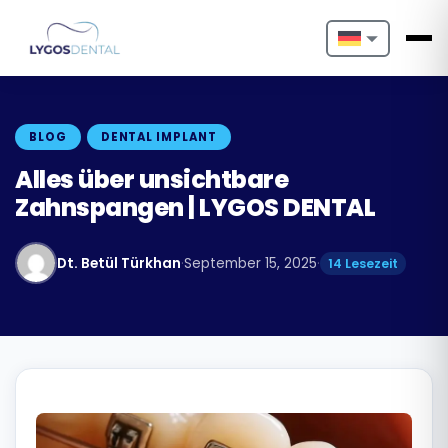
Nederlands
English
BLOG
DENTAL IMPLANT
Français
Alles über unsichtbare
Zahnspangen | LYGOS DENTAL
Deutsch
Português
Dt. Betül Türkhan
·
September 15, 2025
·
14 Lesezeit
Español
Türkçe
Italiano
Български