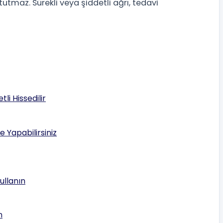
tutmaz. Sürekli veya şiddetli ağrı, tedavi
li Hissedilir
e Yapabilirsiniz
ullanın
n