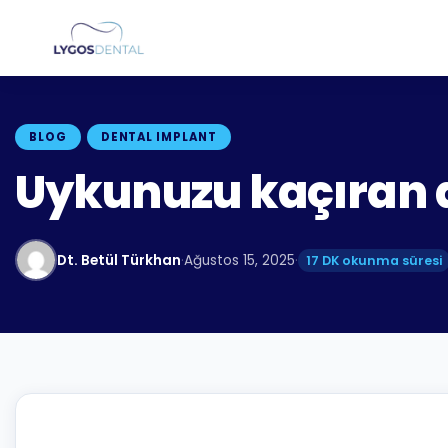
BLOG
DENTAL IMPLANT
Uykunuzu kaçıran diş
Dt. Betül Türkhan
·
Ağustos 15, 2025
·
17 DK okunma süresi