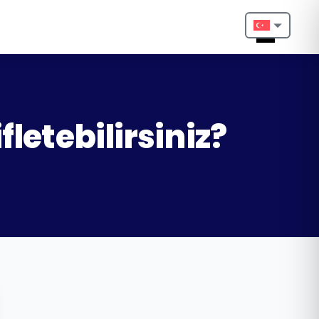
Nederlands
English
Français
letebilirsiniz?
Deutsch
Português
Español
Türkçe
Italiano
Български