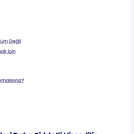
züm Değil
ak İçin
pmalısınız?