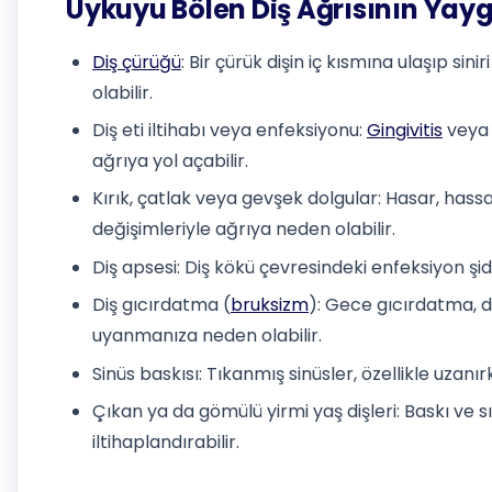
Uykuyu Bölen Diş Ağrısının Yayg
Diş çürüğü
: Bir çürük dişin iç kısmına ulaşıp si
olabilir.
Diş eti iltihabı veya enfeksiyonu:
Gingivitis
veya p
ağrıya yol açabilir.
Kırık, çatlak veya gevşek dolgular: Hasar, hass
değişimleriyle ağrıya neden olabilir.
Diş apsesi: Diş kökü çevresindeki enfeksiyon şid
Diş gıcırdatma (
bruksizm
): Gece gıcırdatma, di
uyanmanıza neden olabilir.
Sinüs baskısı: Tıkanmış sinüsler, özellikle uzanı
Çıkan ya da gömülü yirmi yaş dişleri: Baskı ve sı
iltihaplandırabilir.