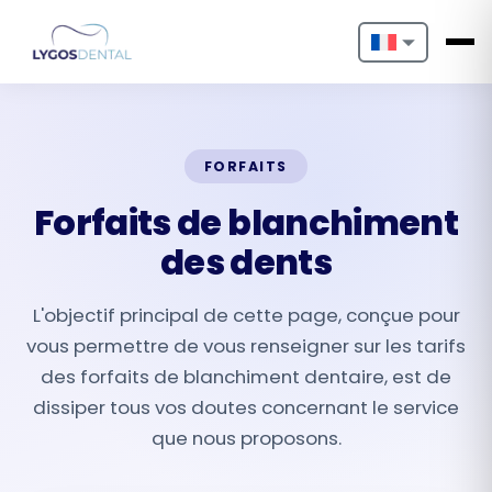
Nederlands
English
FORFAITS
Français
Forfaits de blanchiment
Deutsch
des dents
Português
L'objectif principal de cette page, conçue pour
Español
vous permettre de vous renseigner sur les tarifs
des forfaits de blanchiment dentaire, est de
Türkçe
dissiper tous vos doutes concernant le service
Italiano
que nous proposons.
Български