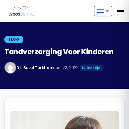
Nederlands
English
BLOG
Français
Tandverzorging Voor Kinderen
Deutsch
Dt. Betül Türkhan
·
april 22, 2025
·
14 leestijd:
Português
Español
Türkçe
Italiano
Български