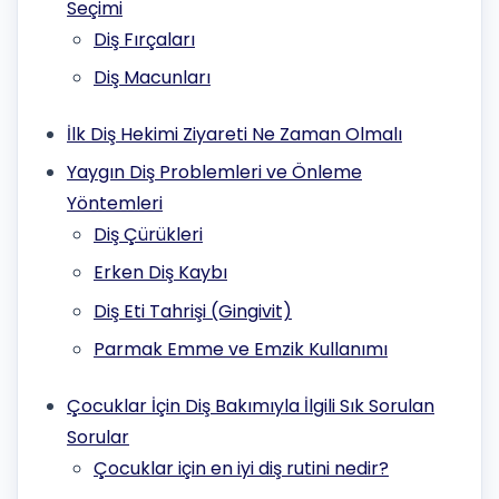
Seçimi
Diş Fırçaları
Diş Macunları
İlk Diş Hekimi Ziyareti Ne Zaman Olmalı
Yaygın Diş Problemleri ve Önleme
Yöntemleri
Diş Çürükleri
Erken Diş Kaybı
Diş Eti Tahrişi (Gingivit)
Parmak Emme ve Emzik Kullanımı
Çocuklar İçin Diş Bakımıyla İlgili Sık Sorulan
Sorular
Çocuklar için en iyi diş rutini nedir?