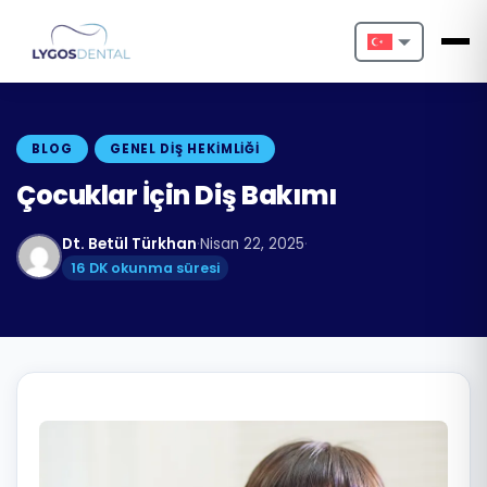
Nederlands
English
BLOG
GENEL DIŞ HEKIMLIĞI
Français
Çocuklar İçin Diş Bakımı
Deutsch
Dt. Betül Türkhan
·
Nisan 22, 2025
·
16 DK okunma süresi
Português
Español
Türkçe
Italiano
Български