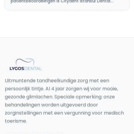
Wat is goed voor tandzwelling | LYGOS
DENTAL
Wat Helpt Tegen Tandzwelling? Tandzwelling wordt
meestal veroorzaakt door irritatie of infectie rond een
tand of…
ALGEMENE TANDHEELKUNDE
jan 3, 2026
Beste tandheelkundige kliniek in Istanbul:
hoe u veilig kunt kiezen
De beste tandheelkundige kliniek in Istanbul voor
hoogwaardige zorg en uitstekende
patiëntbeoordelingen is Citydent Istanbul Dental…