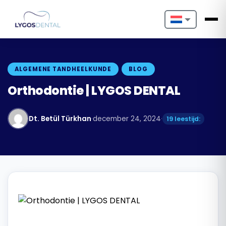
Nederlands
English
ALGEMENE TANDHEELKUNDE
BLOG
Français
Orthodontie | LYGOS DENTAL
Deutsch
Dt. Betül Türkhan
·
december 24, 2024
·
19 leestijd:
Português
Español
Türkçe
Italiano
Български