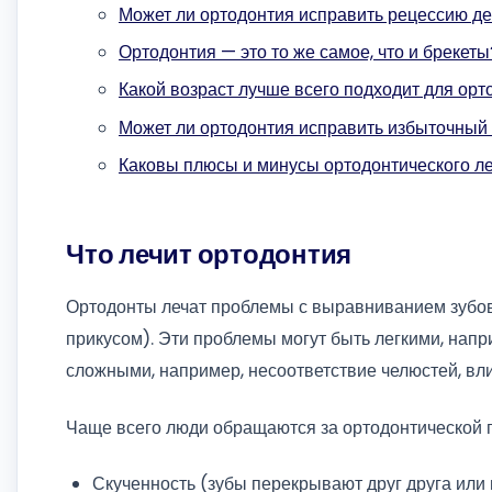
Может ли ортодонтия исправить рецессию д
Ортодонтия — это то же самое, что и брекеты
Какой возраст лучше всего подходит для орт
Может ли ортодонтия исправить избыточный
Каковы плюсы и минусы ортодонтического л
Что лечит ортодонтия
Ортодонты лечат проблемы с выравниванием зубо
прикусом). Эти проблемы могут быть легкими, напр
сложными, например, несоответствие челюстей, вл
Чаще всего люди обращаются за ортодонтической
Скученность (зубы перекрывают друг друга или 