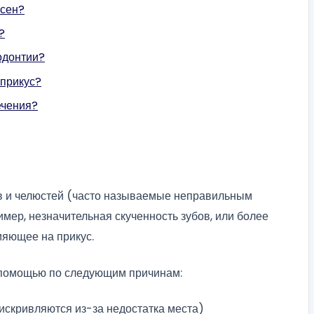
есен?
?
одонтии?
 прикус?
ечения?
в и челюстей (часто называемые неправильным
имер, незначительная скученность зубов, или более
ияющее на прикус.
 помощью по следующим причинам:
искривляются из-за недостатка места)