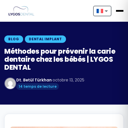
Nederlands
English
BLOG
DENTAL IMPLANT
Français
Méthodes pour prévenir la carie
dentaire chez les bébés | LYGOS
Deutsch
DENTAL
Português
Dt. Betül Türkhan
·
octobre 13, 2025
·
Español
14 temps de lecture
Türkçe
Italiano
Български