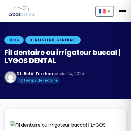
Nederlands
English
BLOG
DENTISTERIE GÉNÉRALE
Français
Fil dentaire ou irrigateur buccal |
LYGOS DENTAL
Deutsch
Dt. Betül Türkhan
·
janvier 14, 2025
·
Português
12 temps de lecture
Español
Türkçe
Italiano
Български