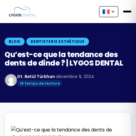
Nederlands
English
BLOG
DENTISTERIE ESTHÉTIQUE
Français
Qu’est-ce que la tendance des
dents de dinde ? | LYGOS DENTAL
Deutsch
Dt. Betül Türkhan
·
décembre 9, 2024
·
Português
18 temps de lecture
Español
Türkçe
Italiano
Български