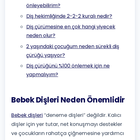
önleyebilirim?
Diş hekimliğinde 2-2-2 kuralı nedir?
Diş çürümesine en çok hangi yiyecek
neden olur?
2 yaşındaki çocuğum neden sürekli diş
çürüğü yaşıyor?
Diş çürüğünü %100 önlemek için ne
yapmalıyım?
Bebek Dişleri Neden Önemlidir
Bebek dişleri
“deneme dişleri” değildir. Kalıcı
dişler için yer tutar, net konuşmayı destekler
ve çocukların rahatça çiğnemesine yardımcı