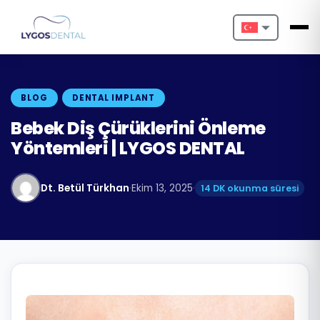
Nederlands
English
BLOG
DENTAL IMPLANT
Français
Bebek Diş Çürüklerini Önleme
Yöntemleri | LYGOS DENTAL
Deutsch
Português
Dt. Betül Türkhan
·
Ekim 13, 2025
·
14 DK okunma süresi
Español
Türkçe
Italiano
Български