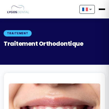
Nederlands
English
TRAITEMENT
Français
Traitement Orthodontique
Deutsch
Português
Español
Türkçe
Italiano
Български