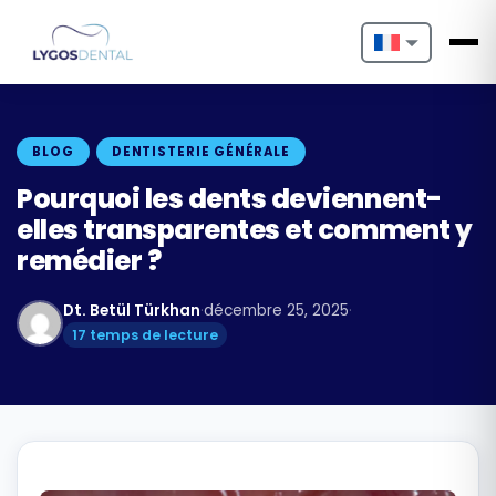
Nederlands
English
BLOG
DENTISTERIE GÉNÉRALE
Français
Pourquoi les dents deviennent-
elles transparentes et comment y
Deutsch
remédier ?
Português
Dt. Betül Türkhan
·
décembre 25, 2025
·
Español
17 temps de lecture
Türkçe
Italiano
Български