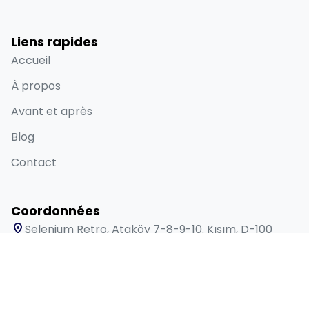
Liens rapides
Accueil
À propos
Avant et après
Blog
Contact
Coordonnées
Selenium Retro, Ataköy 7-8-9-10. Kısım, D-100
Güney Yanyolu No:18/A Bakırköy İstanbul 34158 TR
+90 538 416 61 91
sales@lygosdental.com