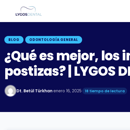
BLOG
ODONTOLOGÍA GENERAL
¿Qué es mejor, los 
postizas? | LYGOS 
Dt. Betül Türkhan
·
enero 16, 2025
·
18 tiempo de lectura