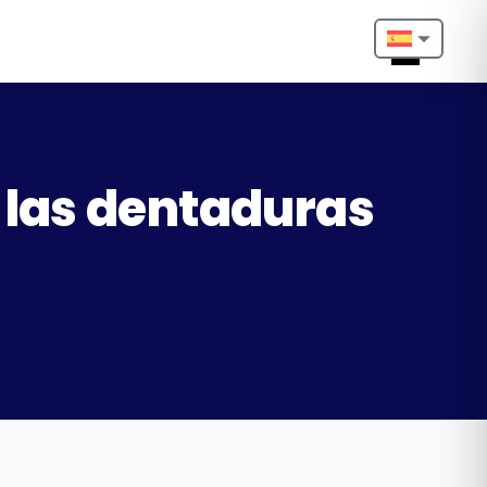
Nederlands
English
Français
o las dentaduras
Deutsch
Português
Español
Türkçe
Italiano
Български