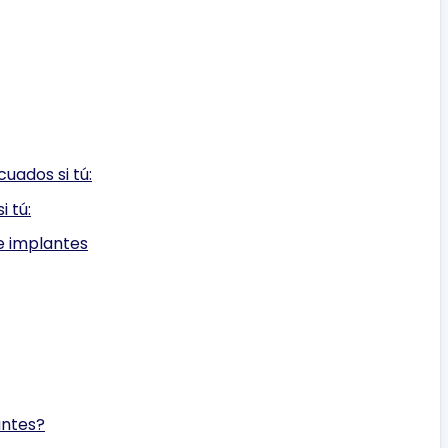
uados si tú:
 tú:
e implantes
antes?