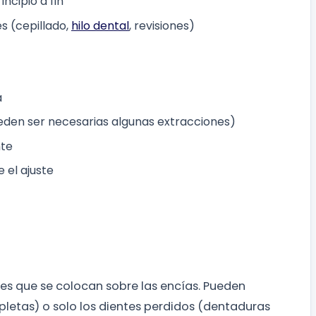
ncipio a fin
es (cepillado,
hilo dental
, revisiones)
a
eden ser necesarias algunas extracciones)
nte
 el ajuste
es que se colocan sobre las encías. Pueden
letas) o solo los dientes perdidos (dentaduras