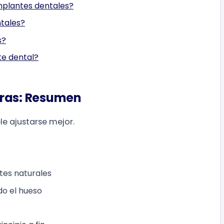
mplantes dentales?
ntales?
s?
te dental?
uras: Resumen
ele ajustarse mejor.
ntes naturales
do el hueso