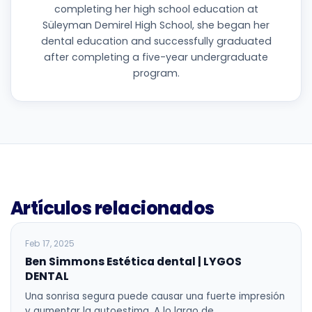
completing her high school education at
Süleyman Demirel High School, she began her
dental education and successfully graduated
after completing a five-year undergraduate
program.
Artículos relacionados
BLOG
Feb 17, 2025
Ben Simmons Estética dental | LYGOS
DENTAL
Una sonrisa segura puede causar una fuerte impresión
y aumentar la autoestima. A lo largo de…