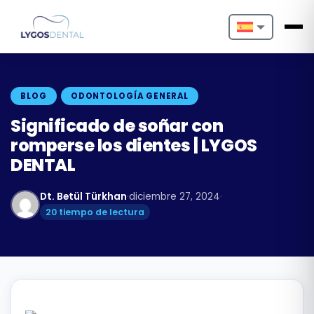
Nederlands
English
BLOG
ODONTOLOGÍA GENERAL
Français
Significado de soñar con
romperse los dientes | LYGOS
Deutsch
DENTAL
Português
Dt. Betül Türkhan
·
diciembre 27, 2024
·
Español
20 tiempo de lectura
Türkçe
Italiano
Български