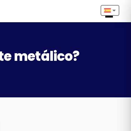
Nederlands
English
Français
te metálico?
Deutsch
Português
Español
Türkçe
Italiano
Български