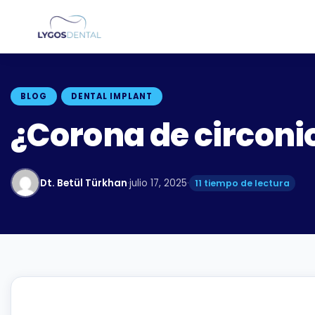
BLOG
DENTAL IMPLANT
¿Corona de circoni
Dt. Betül Türkhan
·
julio 17, 2025
·
11 tiempo de lectura