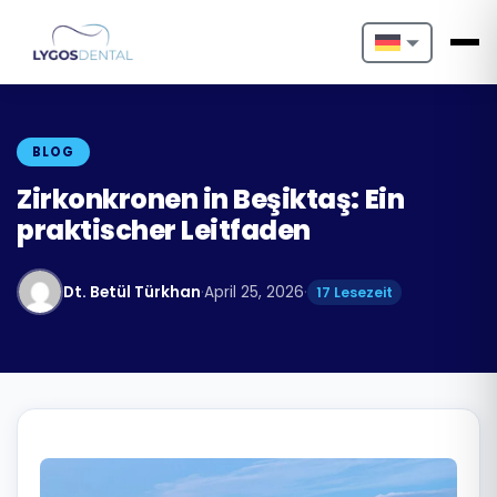
Nederlands
English
BLOG
Français
Zirkonkronen in Beşiktaş: Ein
praktischer Leitfaden
Deutsch
Português
Dt. Betül Türkhan
·
April 25, 2026
·
17 Lesezeit
Español
Türkçe
Italiano
Български