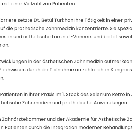
 mit einer Vielzahl von Patienten.
rriere setzte Dt. Betül Türkhan ihre Tätigkeit in einer priva
uf die prothetische Zahnmedizin konzentrierte. Sie spezial
esen und ästhetische Laminat-Veneers und bietet sowohl
 an.
twicklungen in der ästhetischen Zahnmedizin aufmerksam v
r Fachwissen durch die Teilnahme an zahlreichen Kongres
n.
Patienten in ihrer Praxis im 1. Stock des Selenium Retro in 
thetische Zahnmedizin und prothetische Anwendungen.
en Zahnärztekammer und der Akademie für Ästhetische Za
hren Patienten durch die Integration moderner Behandlu