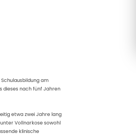
Română
Русский
r Schulausbildung am
 dieses nach fünf Jahren
zeitig etwa zwei Jahre lang
 unter Vollnarkose sowohl
assende klinische