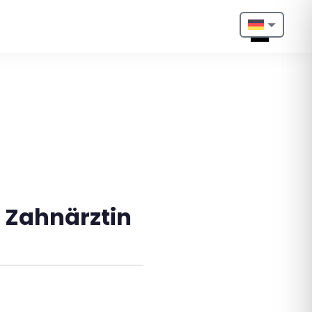
Nederlands
English
Français
Deutsch
Português
– Zahnärztin
Español
Türkçe
Italiano
Български