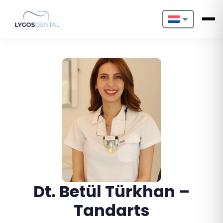
Nederlands
English
Français
Deutsch
Português
Español
Türkçe
Dt. Betül Türkhan –
Italiano
Tandarts
Български