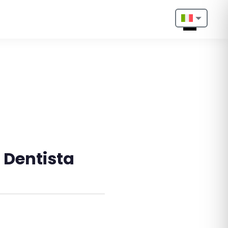
Nederlands
English
Français
Deutsch
Português
 Dentista
Español
Türkçe
Italiano
Български