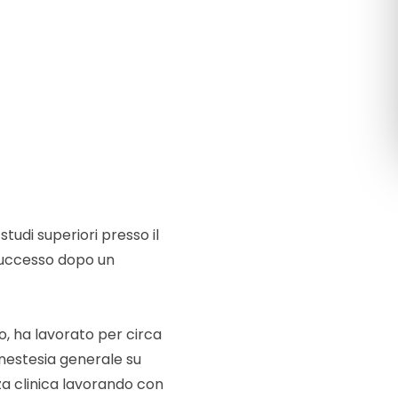
Română
Русский
udi superiori presso il
 successo dopo un
po, ha lavorato per circa
anestesia generale su
za clinica lavorando con