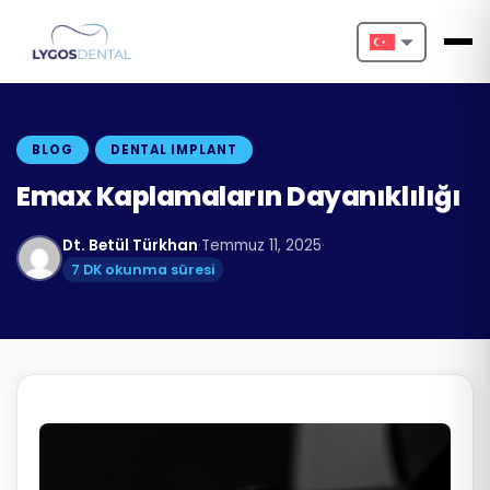
Nederlands
English
BLOG
DENTAL IMPLANT
Français
Emax Kaplamaların Dayanıklılığı
Deutsch
Dt. Betül Türkhan
·
Temmuz 11, 2025
·
7 DK okunma süresi
Português
Español
Türkçe
Italiano
Български