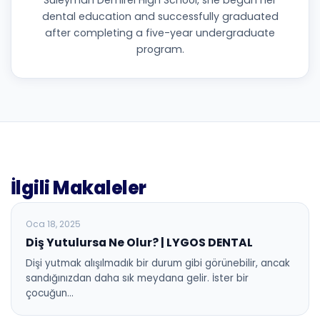
dental education and successfully graduated
after completing a five-year undergraduate
program.
İlgili Makaleler
BLOG
Oca 18, 2025
Diş Yutulursa Ne Olur? | LYGOS DENTAL
Dişi yutmak alışılmadık bir durum gibi görünebilir, ancak
sandığınızdan daha sık meydana gelir. İster bir
çocuğun…