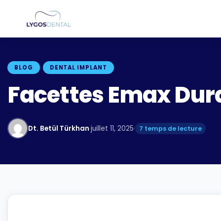
BLOG
DENTAL IMPLANT
Facettes Emax Dura
Dt. Betül Türkhan
·
juillet 11, 2025
·
7 temps de lecture