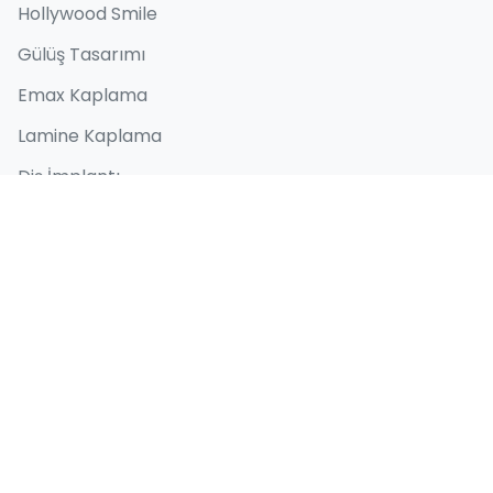
Hollywood Smile
Gülüş Tasarımı
Emax Kaplama
Lamine Kaplama
Diş İmplantı
Hızlı Bağlantılar
Hakkımızda
Öncesi ve Sonrası
Blog
İletişim
İletişim Bilgileri