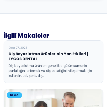
İlgili Makaleler
BLOG
Oca 27, 2025
Diş Beyazlatma Ürünlerinin Yan Etkileri |
LYGOS DENTAL
Diş beyazlatma ürünleri genellikle gülümsemenin
parlaklığını artırmak ve diş estetiğini iyileştirmek için
kullanılır. Jel, şerit, diş…
BLOG