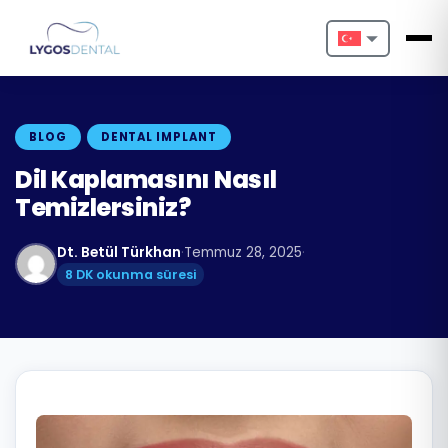
Nederlands
English
BLOG
DENTAL IMPLANT
Français
Dil Kaplamasını Nasıl
Temizlersiniz?
Deutsch
Dt. Betül Türkhan
·
Temmuz 28, 2025
·
Português
8 DK okunma süresi
Español
Türkçe
Italiano
Български