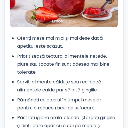
Oferiți mese mai mici și mai dese dacă
apetitul este scăzut.
Prioritizează textura: alimentele netede,
piure sau tocate fin sunt adesea mai bine
tolerate.
Serviți alimente călduțe sau reci dacă
alimentele calde par să irită gingiile.
Rămâneți cu copilul în timpul meselor
pentru a reduce riscul de sufocare.
Păstrați igiena orală blândă: ștergeți gingiile
și dinții care apar cu o cârpă moale și