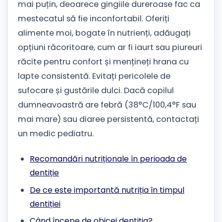
mai puțin, deoarece gingiile dureroase fac ca
mestecatul să fie inconfortabil. Oferiți
alimente moi, bogate în nutrienți, adăugați
opțiuni răcoritoare, cum ar fi iaurt sau piureuri
răcite pentru confort și mențineți hrana cu
lapte consistentă. Evitați pericolele de
sufocare și gustările dulci. Dacă copilul
dumneavoastră are febră (38°C/100,4°F sau
mai mare) sau diaree persistentă, contactați
un medic pediatru.
Recomandări nutriționale în perioada de
dentiție
De ce este importantă nutriția în timpul
dentiției
Când începe de obicei dentiția?