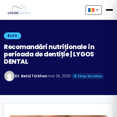
Nederlands
English
BLOG
Français
Recomandări nutriționale în
perioada de dentiție | LYGOS
Deutsch
DENTAL
Português
Dt. Betül Türkhan
·
mai 26, 2025
·
15 Timp de citire:
Español
Türkçe
Italiano
Български