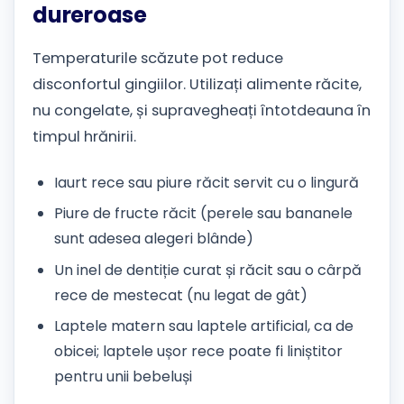
dureroase
Temperaturile scăzute pot reduce
disconfortul gingiilor. Utilizați alimente răcite,
nu congelate, și supravegheați întotdeauna în
timpul hrănirii.
Iaurt rece sau piure răcit servit cu o lingură
Piure de fructe răcit (perele sau bananele
sunt adesea alegeri blânde)
Un inel de dentiție curat și răcit sau o cârpă
rece de mestecat (nu legat de gât)
Laptele matern sau laptele artificial, ca de
obicei; laptele ușor rece poate fi liniștitor
pentru unii bebeluși