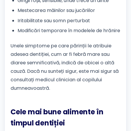
Gingii roșii, sensibile, unde trece un dinte
Mestecarea mâinilor sau jucăriilor
Iritabilitate sau somn perturbat
Modificări temporare în modelele de hrănire
Unele simptome pe care părinții le atribuie
adesea dentiției, cum ar fi febră mare sau
diaree semnificativă, indică de obicei o altă
cauză. Dacă nu sunteți sigur, este mai sigur să
consultați medicul clinician al copilului
dumneavoastră.
Cele mai bune alimente în
timpul dentiției