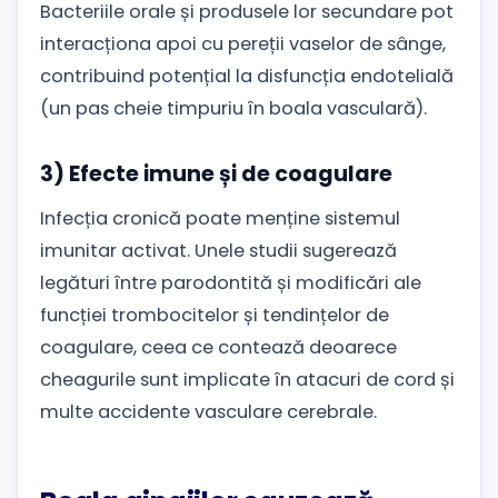
Bacteriile orale și produsele lor secundare pot
interacționa apoi cu pereții vaselor de sânge,
contribuind potențial la disfuncția endotelială
(un pas cheie timpuriu în boala vasculară).
3) Efecte imune și de coagulare
Infecția cronică poate menține sistemul
imunitar activat. Unele studii sugerează
legături între parodontită și modificări ale
funcției trombocitelor și tendințelor de
coagulare, ceea ce contează deoarece
cheagurile sunt implicate în atacuri de cord și
multe accidente vasculare cerebrale.