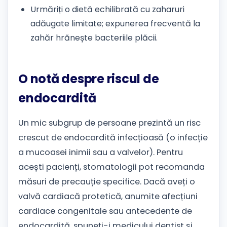
Urmăriți o dietă echilibrată cu zaharuri
adăugate limitate; expunerea frecventă la
zahăr hrănește bacteriile plăcii.
O notă despre riscul de
endocardită
Un mic subgrup de persoane prezintă un risc
crescut de endocardită infecțioasă (o infecție
a mucoasei inimii sau a valvelor). Pentru
acești pacienți, stomatologii pot recomanda
măsuri de precauție specifice. Dacă aveți o
valvă cardiacă protetică, anumite afecțiuni
cardiace congenitale sau antecedente de
endocardită, spuneți-i medicului dentist și