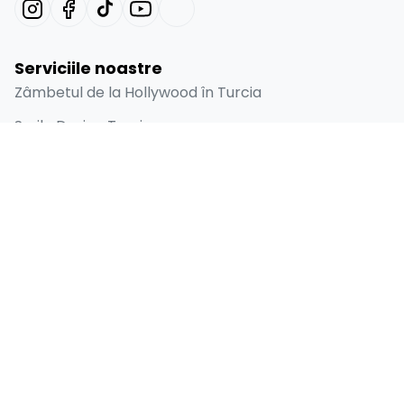
Serviciile noastre
Zâmbetul de la Hollywood în Turcia
Smile Design Turcia
Fațete Dentare Emax în Turcia
Furnir Laminat
Implant Dentar
Linkuri rapide
Acasă
Despre
Înainte și după