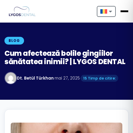
Nederlands
English
BLOG
Français
Cum afectează bolile gingiilor
sănătatea inimii? | LYGOS DENTAL
Deutsch
Português
Dt. Betül Türkhan
·
mai 27, 2025
·
15 Timp de citire:
Español
Türkçe
Italiano
Български