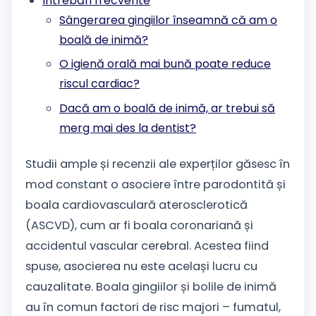
Întrebări frecvente
Sângerarea gingiilor înseamnă că am o
boală de inimă?
O igienă orală mai bună poate reduce
riscul cardiac?
Dacă am o boală de inimă, ar trebui să
merg mai des la dentist?
Studii ample și recenzii ale experților găsesc în
mod constant o asociere între parodontită și
boala cardiovasculară aterosclerotică
(ASCVD), cum ar fi boala coronariană și
accidentul vascular cerebral. Acestea fiind
spuse, asocierea nu este același lucru cu
cauzalitate. Boala gingiilor și bolile de inimă
au în comun factori de risc majori – fumatul,