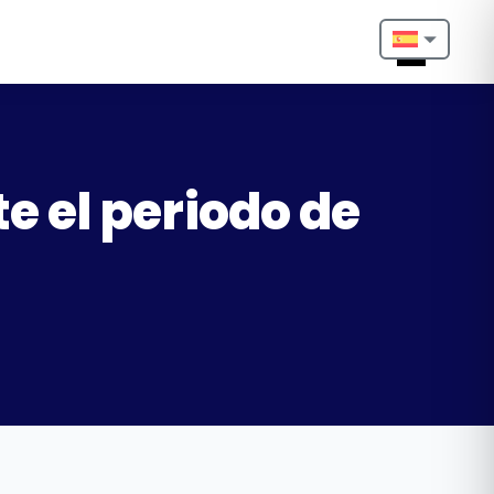
Nederlands
English
Français
 el periodo de
Deutsch
Português
Español
Türkçe
Italiano
Български