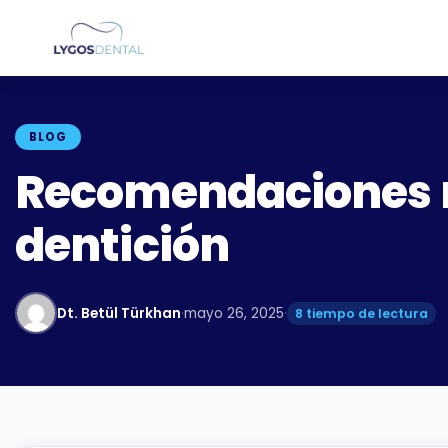
BLOG
Recomendaciones nu
dentición
Dt. Betül Türkhan
·
mayo 26, 2025
·
8 tiempo de lectura