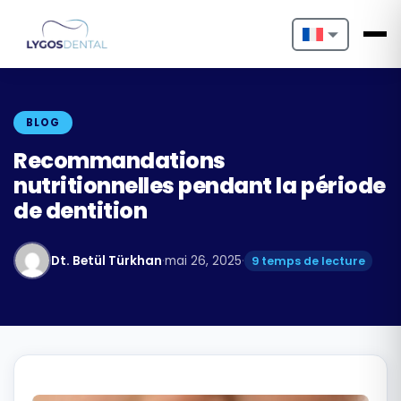
Nederlands
English
BLOG
Français
Recommandations
nutritionnelles pendant la période
Deutsch
de dentition
Português
Dt. Betül Türkhan
·
mai 26, 2025
·
9 temps de lecture
Español
Türkçe
Italiano
Български