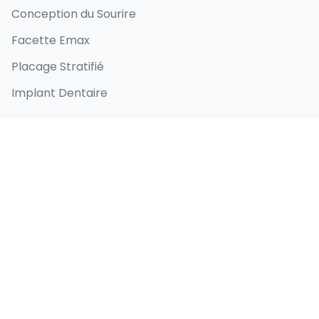
Conception du Sourire
Facette Emax
Placage Stratifié
Implant Dentaire
Liens rapides
Accueil
À propos
Avant et après
Blog
Contact
Coordonnées