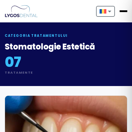
Nederlands
English
CATEGORIA TRATAMENTULUI
Stomatologie Estetică
Français
07
Deutsch
TRATAMENTE
Português
Español
Türkçe
Italiano
Български