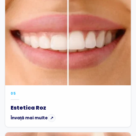
05
Estetica Roz
Învață mai multe
↗