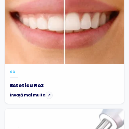
03
Estetica Roz
Învață mai multe
↗