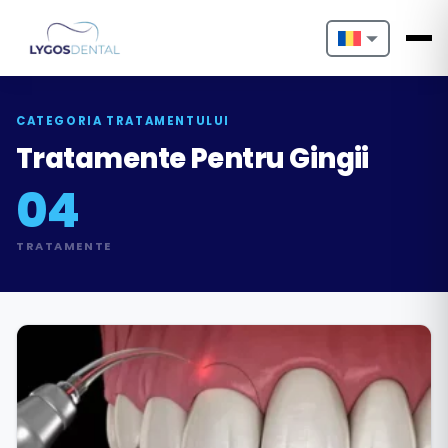
Nederlands
English
CATEGORIA TRATAMENTULUI
Tratamente Pentru Gingii
Français
04
Deutsch
TRATAMENTE
Português
Español
Türkçe
Italiano
Български