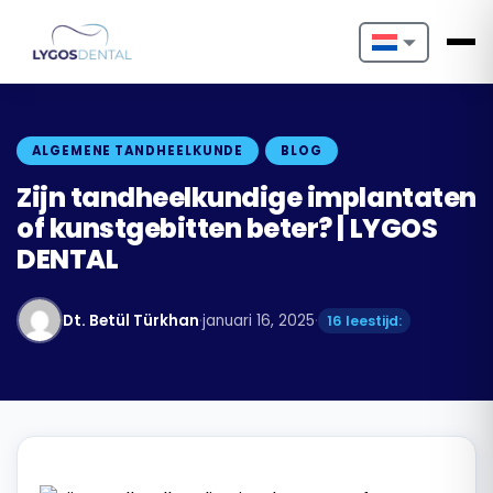
Nederlands
English
ALGEMENE TANDHEELKUNDE
BLOG
Français
Zijn tandheelkundige implantaten
of kunstgebitten beter? | LYGOS
Deutsch
DENTAL
Português
Dt. Betül Türkhan
·
januari 16, 2025
·
16 leestijd:
Español
Türkçe
Italiano
Български