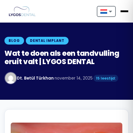
Nederlands
English
BLOG
DENTAL IMPLANT
Français
Wat te doen als een tandvulling
eruit valt | LYGOS DENTAL
Deutsch
Português
Dt. Betül Türkhan
·
november 14, 2025
·
15 leestijd:
Español
Türkçe
Italiano
Български