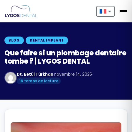
Nederlands
English
BLOG
DENTAL IMPLANT
Français
Que faire si un plombage dentaire
tombe ? | LYGOS DENTAL
Deutsch
Dt. Betül Türkhan
·
novembre 14, 2025
·
Português
16 temps de lecture
Español
Türkçe
Italiano
Български