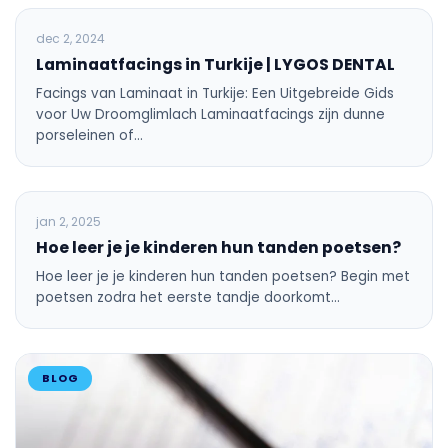
BLOG
dec 2, 2024
Laminaatfacings in Turkije | LYGOS DENTAL
Facings van Laminaat in Turkije: Een Uitgebreide Gids
voor Uw Droomglimlach Laminaatfacings zijn dunne
porseleinen of…
ALGEMENE TANDHEELKUNDE
jan 2, 2025
Hoe leer je je kinderen hun tanden poetsen?
Hoe leer je je kinderen hun tanden poetsen? Begin met
poetsen zodra het eerste tandje doorkomt…
BLOG