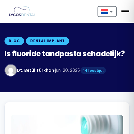
Nederlands
English
BLOG
DENTAL IMPLANT
Français
Is fluoride tandpasta schadelijk?
Deutsch
Dt. Betül Türkhan
·
juni 20, 2025
·
14 leestijd:
Português
Español
Türkçe
Italiano
Български