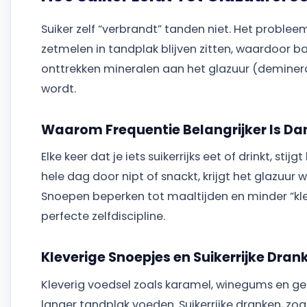
Suiker zelf “verbrandt” tanden niet. Het proble
zetmelen in tandplak blijven zitten, waardoor b
onttrekken mineralen aan het glazuur (deminera
wordt.
Waarom Frequentie Belangrijker Is Da
Elke keer dat je iets suikerrijks eet of drinkt, st
hele dag door nipt of snackt, krijgt het glazuur 
Snoepen beperken tot maaltijden en minder “kl
perfecte zelfdiscipline.
Kleverige Snoepjes en Suikerrijke Dran
Kleverig voedsel zoals karamel, winegums en ge
langer tandplak voeden. Suikerrijke dranken, zoal