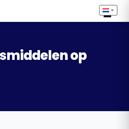
Nederlands
English
Français
gsmiddelen op
Deutsch
Português
Español
Türkçe
Italiano
Български