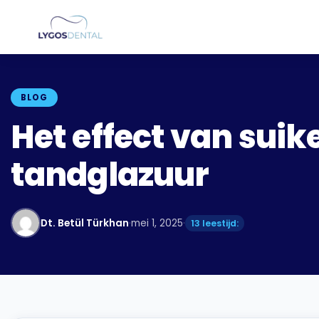
BLOG
Het effect van su
tandglazuur
Dt. Betül Türkhan
·
mei 1, 2025
·
13 leestijd: