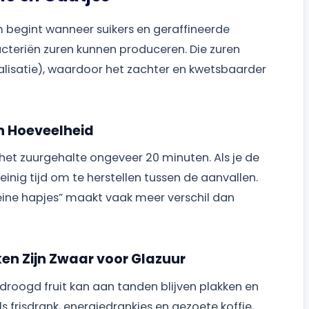
em begint wanneer suikers en geraffineerde
acteriën zuren kunnen produceren. Die zuren
lisatie), waardoor het zachter en kwetsbaarder
n Hoeveelheid
ijgt het zuurgehalte ongeveer 20 minuten. Als je de
weinig tijd om te herstellen tussen de aanvallen.
eine hapjes” maakt vaak meer verschil dan
ken Zijn Zwaar voor Glazuur
droogd fruit kan aan tanden blijven plakken en
s frisdrank, energiedrankjes en gezoete koffie,