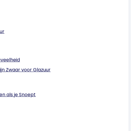
ur
eveelheid
ijn Zwaar voor Glazuur
n als je Snoept