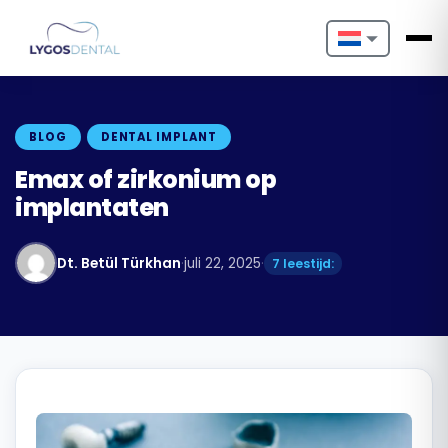
Nederlands
English
BLOG
DENTAL IMPLANT
Français
Emax of zirkonium op
implantaten
Deutsch
Português
Dt. Betül Türkhan
·
juli 22, 2025
·
7 leestijd:
Español
Türkçe
Italiano
Български