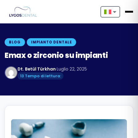
Nederlands
English
BLOG
IMPIANTO DENTALE
Français
Emax o zirconio su impianti
Deutsch
Dt. Betül Türkhan
·
Luglio 22, 2025
·
13 Tempo di lettura:
Português
Español
Türkçe
Italiano
Български