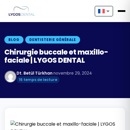
Nederlands
English
BLOG
DENTISTERIE GÉNÉRALE
Français
Chirurgie buccale et maxillo-
faciale | LYGOS DENTAL
Deutsch
Dt. Betül Türkhan
·
novembre 29, 2024
·
Português
15 temps de lecture
Español
Türkçe
Italiano
Български