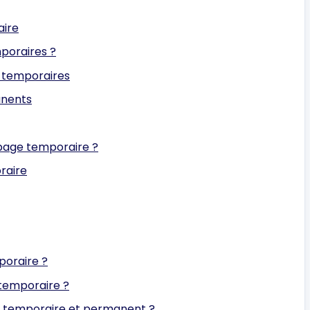
aire
poraires ?
s temporaires
anents
age temporaire ?
raire
oraire ?
 temporaire ?
ge temporaire et permanent ?