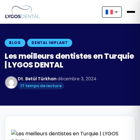
Nederlands
English
BLOG
DENTAL IMPLANT
Français
Les meilleurs dentistes en Turquie
| LYGOS DENTAL
Deutsch
Dt. Betül Türkhan
·
décembre 3, 2024
·
Português
17 temps de lecture
Español
Türkçe
Italiano
Български