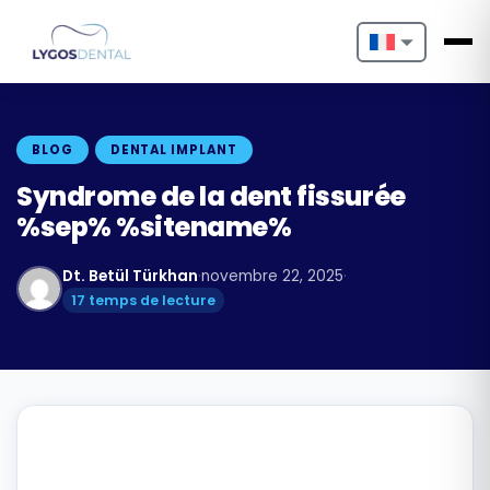
Nederlands
English
BLOG
DENTAL IMPLANT
Français
Syndrome de la dent fissurée
%sep% %sitename%
Deutsch
Dt. Betül Türkhan
·
novembre 22, 2025
·
Português
17 temps de lecture
Español
Türkçe
Italiano
Български