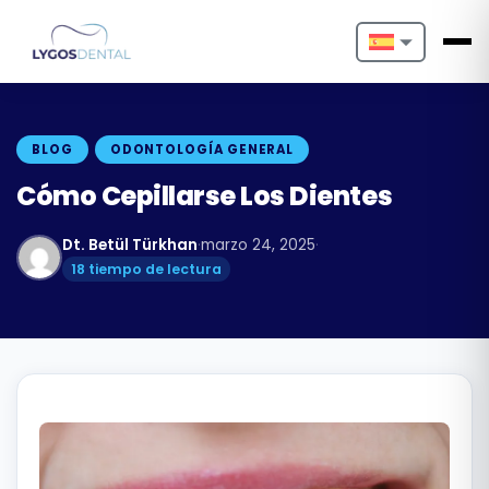
Nederlands
English
BLOG
ODONTOLOGÍA GENERAL
Français
Cómo Cepillarse Los Dientes
Deutsch
Dt. Betül Türkhan
·
marzo 24, 2025
·
18 tiempo de lectura
Português
Español
Türkçe
Italiano
Български