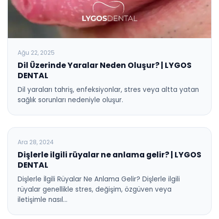
Ağu 22, 2025
Dil Üzerinde Yaralar Neden Oluşur? | LYGOS
DENTAL
Dil yaraları tahriş, enfeksiyonlar, stres veya altta yatan
sağlık sorunları nedeniyle oluşur.
BLOG
Ara 28, 2024
Dişlerle ilgili rüyalar ne anlama gelir? | LYGOS
DENTAL
Dişlerle İlgili Rüyalar Ne Anlama Gelir? Dişlerle ilgili
rüyalar genellikle stres, değişim, özgüven veya
iletişimle nasıl…