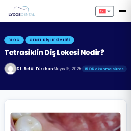
Nederlands
English
BLOG
GENEL DIŞ HEKIMLIĞI
Français
Tetrasiklin Diş Lekesi Nedir?
Deutsch
Dt. Betül Türkhan
·
Mayıs 15, 2025
·
15 DK okunma süresi
Português
Español
Türkçe
Italiano
Български