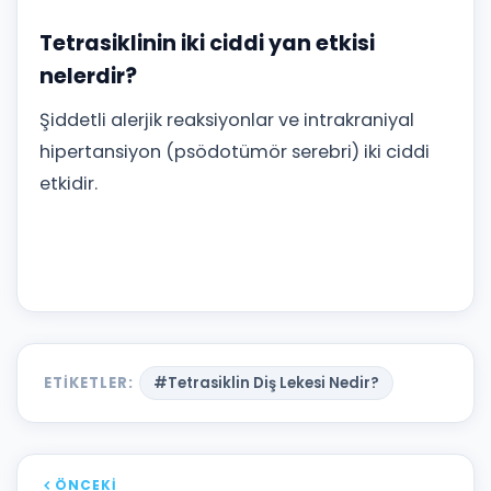
Tetrasiklinin iki ciddi yan etkisi
nelerdir?
Şiddetli alerjik reaksiyonlar ve intrakraniyal
hipertansiyon (psödotümör serebri) iki ciddi
etkidir.
ETIKETLER:
#Tetrasiklin Diş Lekesi Nedir?
ÖNCEKI