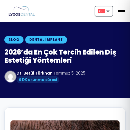
Nederlands
English
BLOG
DENTAL IMPLANT
Français
2026’da En Çok Tercih Edilen Diş
Estetiği Yöntemleri
Deutsch
Dt. Betül Türkhan
·
Temmuz 5, 2025
·
Português
9 DK okunma süresi
Español
Türkçe
Italiano
Български