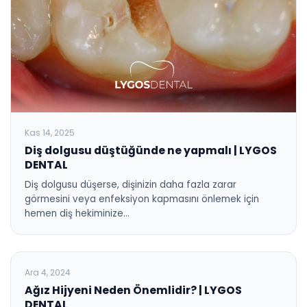
Kas 14, 2025
Diş dolgusu düştüğünde ne yapmalı | LYGOS
DENTAL
Diş dolgusu düşerse, dişinizin daha fazla zarar
görmesini veya enfeksiyon kapmasını önlemek için
hemen diş hekiminize…
BLOG
Ara 4, 2024
Ağız Hijyeni Neden Önemlidir? | LYGOS
DENTAL