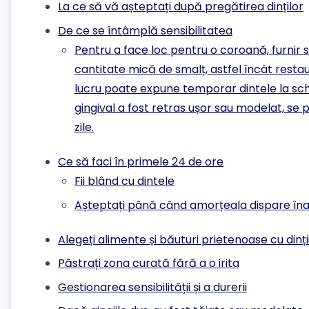
La ce să vă așteptați după pregătirea dinților
De ce se întâmplă sensibilitatea
Pentru a face loc pentru o coroană, furnir 
cantitate mică de smalț, astfel încât resta
lucru poate expune temporar dintele la sc
gingival a fost retras ușor sau modelat, se
zile.
Ce să faci în primele 24 de ore
Fii blând cu dintele
Așteptați până când amorțeala dispare în
Alegeți alimente și băuturi prietenoase cu dinți
Păstrați zona curată fără a o irita
Gestionarea sensibilității și a durerii