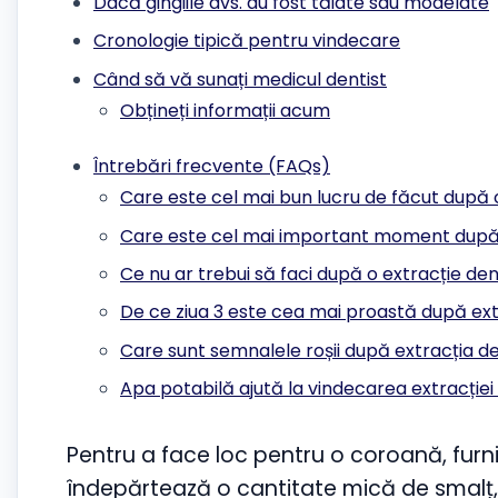
Dacă gingiile dvs. au fost tăiate sau modelate
Cronologie tipică pentru vindecare
Când să vă sunați medicul dentist
Obțineți informații acum
Întrebări frecvente (FAQs)
Care este cel mai bun lucru de făcut după 
Care este cel mai important moment după
Ce nu ar trebui să faci după o extracție de
De ce ziua 3 este cea mai proastă după ex
Care sunt semnalele roșii după extracția d
Apa potabilă ajută la vindecarea extracție
Pentru a face loc pentru o coroană, furni
îndepărtează o cantitate mică de smalț, 