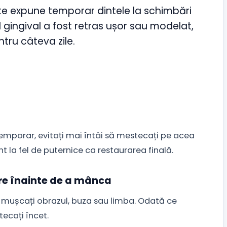
te expune temporar dintele la schimbări
 gingival a fost retras ușor sau modelat,
tru câteva zile.
emporar, evitați mai întâi să mestecați pe acea
nt la fel de puternice ca restaurarea finală.
re înainte de a mânca
ă mușcați obrazul, buza sau limba. Odată ce
tecați încet.