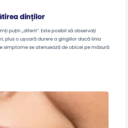
tirea dinților
i puțin „diferit”. Este posibil să observați
i, plus o ușoară durere a gingiilor dacă linia
ceste simptome se atenuează de obicei pe măsură
a