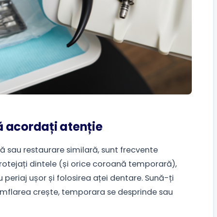
să acordați atenție
ă sau restaurare similară, sunt frecvente
 Protejați dintele (și orice coroană temporară),
periaj ușor și folosirea aței dentare. Sună-ți
umflarea crește, temporara se desprinde sau