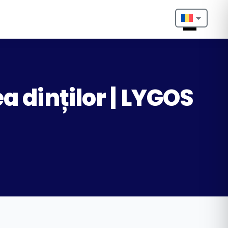
Nederlands
English
Français
a dinților | LYGOS
Deutsch
Português
Español
Türkçe
Italiano
Български