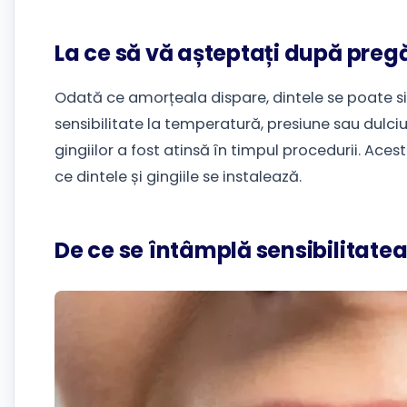
La ce să vă așteptați după pregă
Odată ce amorțeala dispare, dintele se poate simț
sensibilitate la temperatură, presiune sau dulciur
gingiilor a fost atinsă în timpul procedurii. A
ce dintele și gingiile se instalează.
De ce se întâmplă sensibilitate