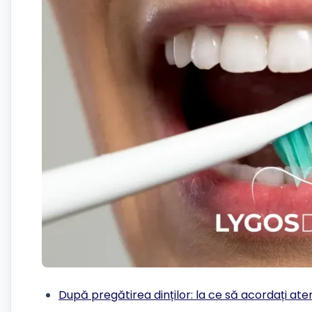
După pregătirea dinților: la ce să acordați ate