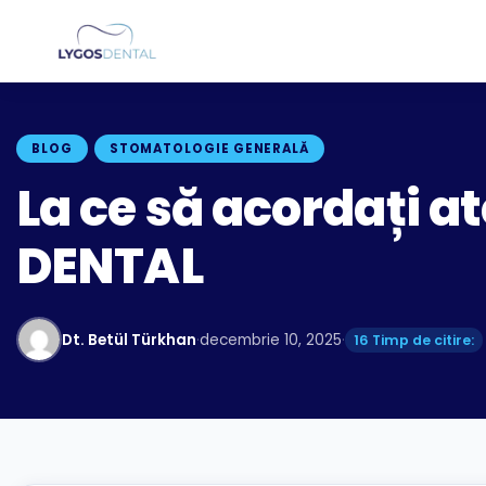
BLOG
STOMATOLOGIE GENERALĂ
La ce să acordați a
DENTAL
Dt. Betül Türkhan
·
decembrie 10, 2025
·
16 Timp de citire: