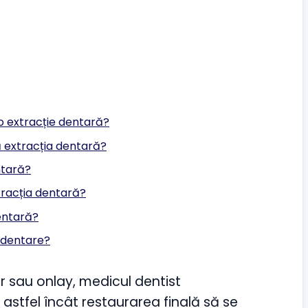
o extracție dentară?
 extracția dentară?
ntară?
tracția dentară?
entară?
i dentare?
r sau onlay, medicul dentist
astfel încât restaurarea finală să se