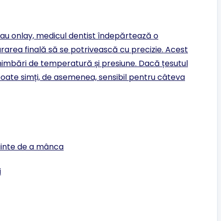
sau onlay, medicul dentist îndepărtează o
urarea finală să se potrivească cu precizie. Acest
himbări de temperatură și presiune. Dacă țesutul
 poate simți, de asemenea, sensibil pentru câteva
ainte de a mânca
i