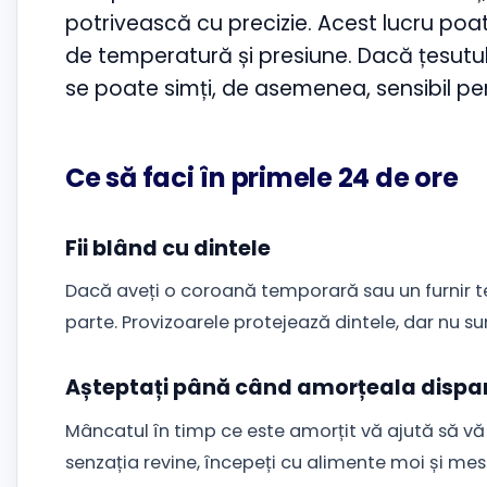
potrivească cu precizie. Acest lucru poa
de temperatură și presiune. Dacă țesutul
se poate simți, de asemenea, sensibil pen
Ce să faci în primele 24 de ore
Fii blând cu dintele
Dacă aveți o coroană temporară sau un furnir t
parte. Provizoarele protejează dintele, dar nu su
Așteptați până când amorțeala dispa
Mâncatul în timp ce este amorțit vă ajută să v
senzația revine, începeți cu alimente moi și mes