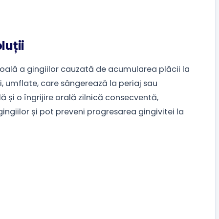
luții
boală a gingiilor cauzată de acumularea plăcii la
șii, umflate, care sângerează la periaj sau
 și o îngrijire orală zilnică consecventă,
ngiilor și pot preveni progresarea gingivitei la