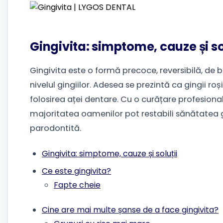
Gingivita: simptome, cauze și so
Gingivita este o formă precoce, reversibilă, de 
nivelul gingiilor. Adesea se prezintă ca gingii ro
folosirea aței dentare. Cu o curățare profesională
majoritatea oamenilor pot restabili sănătatea gi
parodontită.
Gingivita: simptome, cauze și soluții
Ce este gingivita?
Fapte cheie
Cine are mai multe șanse de a face gingivita?