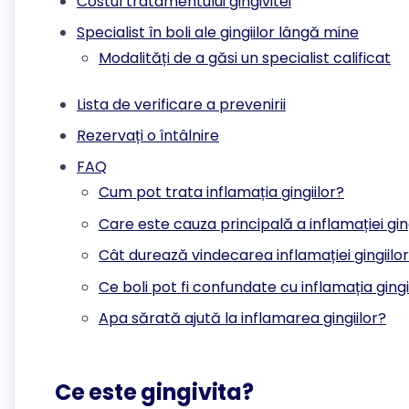
Costul tratamentului gingivitei
Specialist în boli ale gingiilor lângă mine
Modalități de a găsi un specialist calificat
Lista de verificare a prevenirii
Rezervați o întâlnire
FAQ
Cum pot trata inflamația gingiilor?
Care este cauza principală a inflamației ging
Cât durează vindecarea inflamației gingiilo
Ce boli pot fi confundate cu inflamația gingi
Apa sărată ajută la inflamarea gingiilor?
Ce este gingivita?