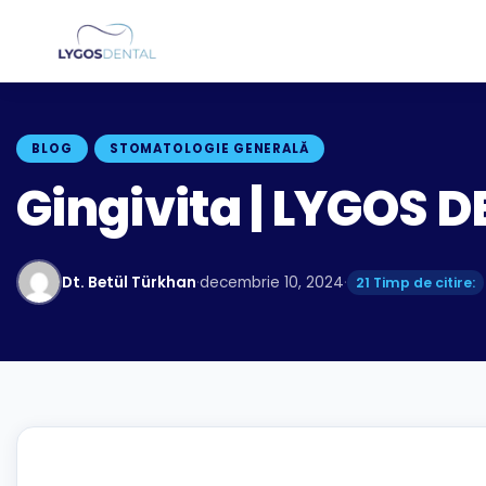
BLOG
STOMATOLOGIE GENERALĂ
Gingivita | LYGOS 
Dt. Betül Türkhan
·
decembrie 10, 2024
·
21 Timp de citire: