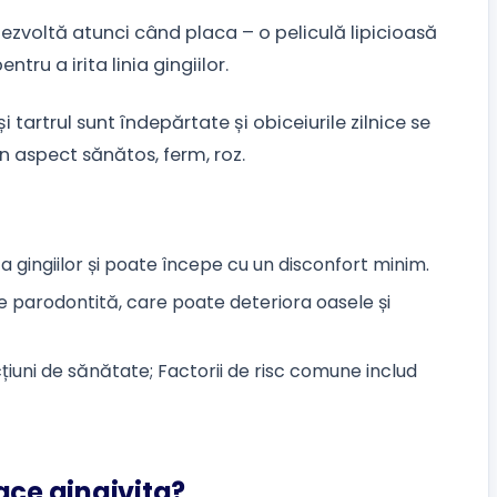
 dezvoltă atunci când placa – o peliculă lipicioasă
tru a irita linia gingiilor.
 tartrul sunt îndepărtate și obiceiurile zilnice se
n aspect sănătos, ferm, roz.
 gingiilor și poate începe cu un disconfort minim.
 parodontită, care poate deteriora oasele și
țiuni de sănătate; Factorii de risc comune includ
ace gingivita?