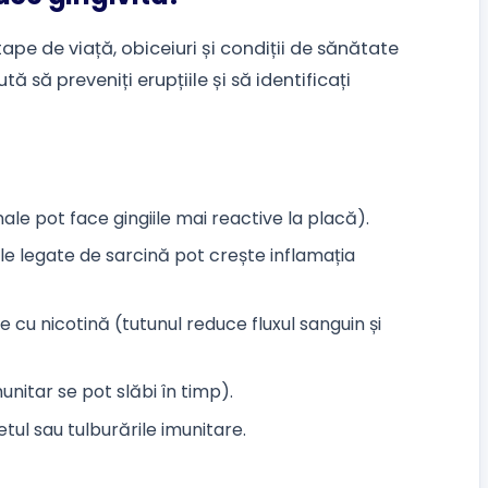
ape de viață, obiceiuri și condiții de sănătate
tă să preveniți erupțiile și să identificați
nale pot face gingiile mai reactive la placă).
e legate de sarcină pot crește inflamația
cu nicotină (tutunul reduce fluxul sanguin și
munitar se pot slăbi în timp).
tul sau tulburările imunitare.