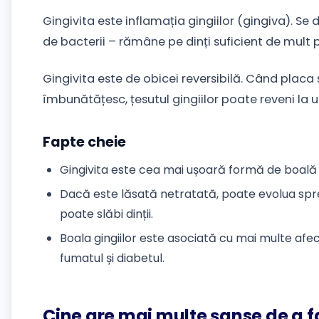
Gingivita este inflamația gingiilor (gingiva). Se
de bacterii – rămâne pe dinți suficient de mult pen
Gingivita este de obicei reversibilă. Când placa și
îmbunătățesc, țesutul gingiilor poate reveni la u
Fapte cheie
Gingivita este cea mai ușoară formă de boală a
Dacă este lăsată netratată, poate evolua spre
poate slăbi dinții.
Boala gingiilor este asociată cu mai multe afec
fumatul și diabetul.
Cine are mai multe șanse de a f