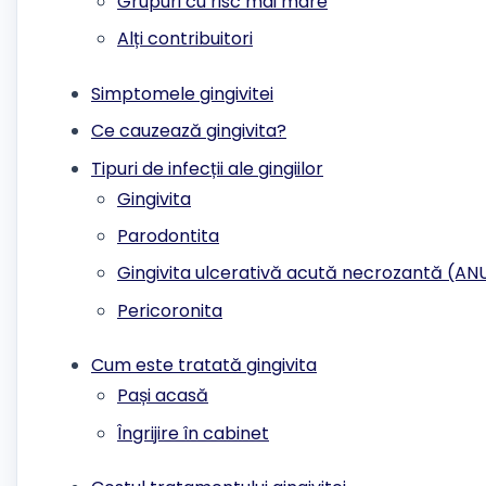
Grupuri cu risc mai mare
Alți contribuitori
Simptomele gingivitei
Ce cauzează gingivita?
Tipuri de infecții ale gingiilor
Gingivita
Parodontita
Gingivita ulcerativă acută necrozantă (A
Pericoronita
Cum este tratată gingivita
Pași acasă
Îngrijire în cabinet