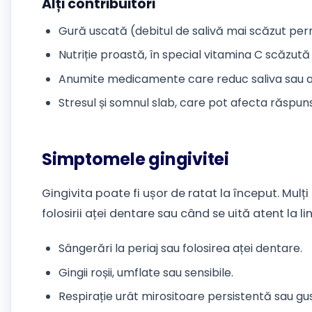
Alți contribuitori
Gură uscată (debitul de salivă mai scăzut per
Nutriție proastă, în special vitamina C scăzută
Anumite medicamente care reduc saliva sau af
Stresul și somnul slab, care pot afecta răspunsu
Simptomele gingivitei
Gingivita poate fi ușor de ratat la început. Mulț
folosirii aței dentare sau când se uită atent la lin
Sângerări la periaj sau folosirea aței dentare.
Gingii roșii, umflate sau sensibile.
Respirație urât mirositoare persistentă sau gu