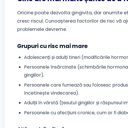
Oricine poate dezvolta gingivita, dar anumite et
cresc riscul. Cunoașterea factorilor de risc vă aju
problemele devreme.
Grupuri cu risc mai mare
Adolescenți și adulți tineri (modificările hormo
Persoanele însărcinate (schimbările hormonal
gingiilor).
Persoanele care fumează sau folosesc produse 
încetinește vindecarea).
Adulții în vârstă (țesutul gingiilor și răspunsul i
Persoanele cu afecțiuni cronice, cum ar fi diabe