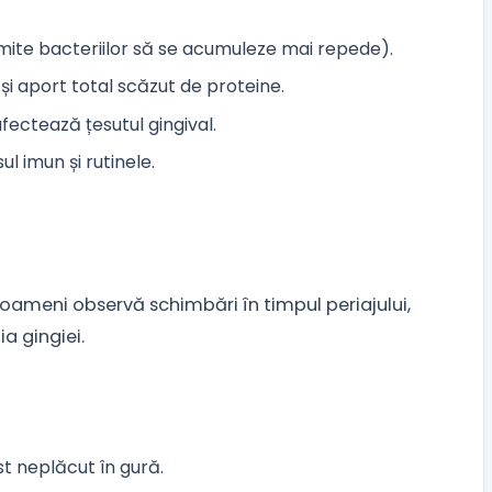
mite bacteriilor să se acumuleze mai repede).
 și aport total scăzut de proteine.
ectează țesutul gingival.
l imun și rutinele.
i oameni observă schimbări în timpul periajului,
ia gingiei.
st neplăcut în gură.