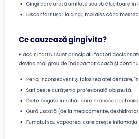
Gingii care arată umflate sau strălucitoare în l
Disconfort ușor la gingii, mai ales când meste
Ce cauzează gingivita?
Placa și tartrul sunt principalii factori declanșat
devine mai greu de îndepărtat acasă și continuă s
Periaj inconsecvent și folosirea aței dentare, în s
Sari peste curățenia profesională obișnuită.
Diete bogate în zahăr care hrănesc bacteriil
Gură uscată (de la medicamente, deshidratare
Fumatul sau vapoarea, care crește inflamația ș