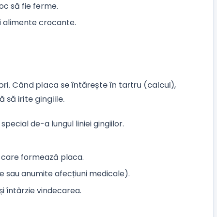
oc să fie ferme.
ci alimente crocante.
ori. Când placa se întărește în tartru (calcul),
ă irite gingiile.
pecial de-a lungul liniei gingiilor.
e care formează placa.
 sau anumite afecțiuni medicale).
i întârzie vindecarea.